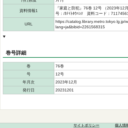
刊行頻度
月刊
『家庭と防犯』76巻 12号 （2023年
資料情報1
号：/ｶﾃｲﾄﾎｳﾊﾝ// 資料コード：7117456
https://catalog.library.metro.tokyo.lg.jp/
URL
lang=ja&bibid=2261568315
巻号詳細
巻
76巻
号
12号
年月次
2023年12月
発行日
20231201
サイトポリシー
個人情