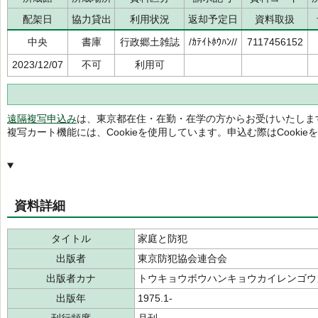
配架日
協力貸出
利用状況
返却予定日
資料取扱
中央
書庫
行政郷土雑誌
/ｶﾃｲﾄﾎｳﾊﾝ//
7117456152
2023/12/07
不可
利用可
遠隔複写申込み
は、東京都在住・在勤・在学の方からお受けいたしま
複写カート機能には、Cookieを使用しています。申込む際はCooki
資料詳細
タイトル
家庭と防犯
出版者
東京防犯協会連合会
出版者カナ
トウキョウボウハンキョウカイレンゴウ
出版年
1975.1-